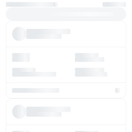
Платеж по возрастанию
Более
97%
заявок получают одобрение