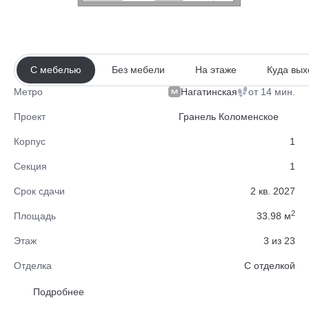
С мебелью
Без мебели
На этаже
Куда вых
Нагатинская
от 14 мин.
Метро
Проект
Гранель Коломенское
Корпус
1
Секция
1
Срок сдачи
2 кв. 2027
2
Площадь
33.98 м
Этаж
3 из 23
Отделка
С отделкой
Район
Нагатино-Садовники
Подробнее