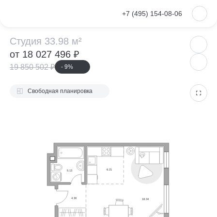
VKontakte
+7 (495) 154-08-06
Студия 33.98 м²
Студия 33.98 м²
от 18 027 496 ₽
19 850 502 ₽
- 9%
Свободная планировка
6.21
5.13
4.30
18.34