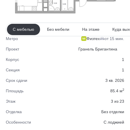
3.10
3.40
С мебелью
Без мебели
На этаже
Куда вых
Физтех
от 15 мин.
Метро
Проект
Гранель Бригантина
Корпус
1
Секция
1
Срок сдачи
3 кв. 2026
2
Площадь
85.4 м
Этаж
3 из 23
Отделка
Без отделки
Особенности
C лоджией