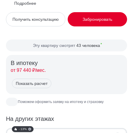
Район
Долгопрудный
Подробнее
Вид из окна
На улицу
Получить консультацию
Забронировать
Планировка
Угловая
Сторона света
Север, Запад
Эту квартиру смотрят
43 человека
В ипотекy
от 97 440 ₽/мес.
Показать расчет
Поможем оформить заявку на ипотеку и страховку
На других этажах
- 13%