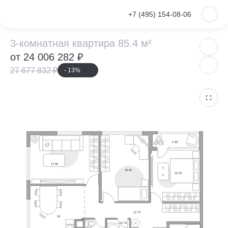
VKontakte
+7 (495) 154-08-06
3-комнатная ква
3-комнатная квартира 85.4 м²
от 24 006 282 ₽
27 677 832 ₽
- 13%
2.90
17.50
16.60
13.20
12.70
16
16
12.70