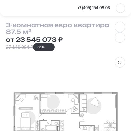
VKontakte
+7 (495) 154-08-06
3-комнатная
3-комнатная евро квартира
87.5 м²
от 23 545 073 ₽
27 146 084 ₽
- 13%