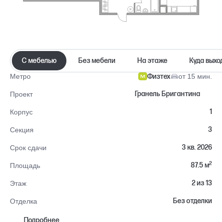
С мебелью
Без мебели
На этаже
Куда выхо
Физтех
от 15 мин.
Метро
Гранель Бригантина
Проект
1
Корпус
3
Секция
3 кв. 2026
Срок сдачи
2
87.5 м
Площадь
2 из 13
Этаж
Без отделки
Отделка
Долгопрудный
Район
Подробнее