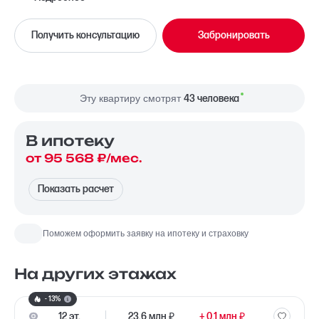
Во двор, На улицу
Вид из окна
Получить консультацию
Забронировать
Угловая
Планировка
Север, Запад
Сторона света
Эту квартиру смотрят
43 человека
В ипотекy
от 95 568 ₽/мес.
Показать расчет
Поможем оформить заявку на ипотеку и страховку
На других этажах
- 13%
12 эт.
23.6 млн ₽
+ 0.1 млн ₽