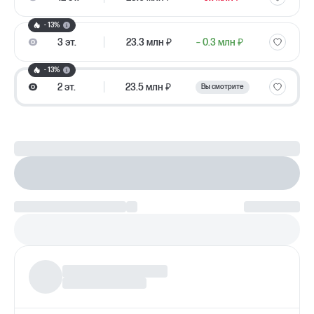
- 13%
3 эт.
23.3 млн ₽
– 0.3 млн ₽
- 13%
2 эт.
23.5 млн ₽
Вы смотрите
Рассчитайте ипотеку
Настроить параметры
Платеж по возрастанию
Более
97%
заявок получают одобрение