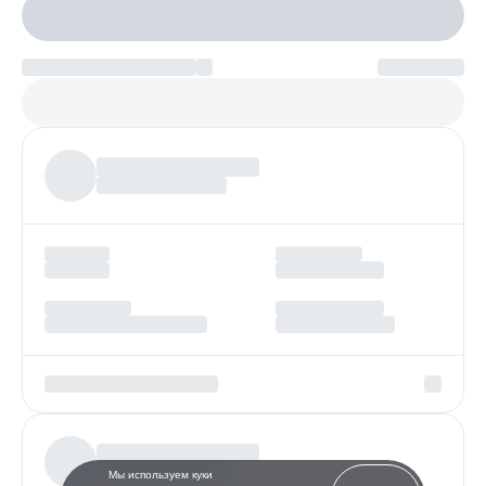
Настроить параметры
Платеж по возрастанию
Более
97%
заявок получают одобрение
Мы используем куки