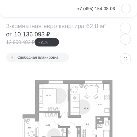
VKontakte
+7 (495) 154-08-06
3-комнатная евр
3-комнатная евро квартира 62.8 м²
от 10 136 093 ₽
12 900 482 ₽
- 21%
Свободная планировка
12.70
6.30
13.30
9.10
11.50
2.80