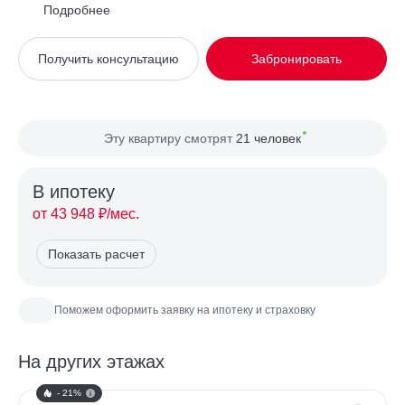
Район
Советский
Подробнее
Вид из окна
Во двор, На улицу
Получить консультацию
Забронировать
Планировка
Угловая
Сторона света
Юг, Запад
Эту квартиру смотрят
21 человек
В ипотекy
от 43 948 ₽/мес.
Показать расчет
Поможем оформить заявку на ипотеку и страховку
На других этажах
- 21%