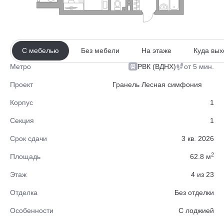
С мебелью
Без мебели
На этаже
Куда вых
РВК (ВДНХ)
от 5 мин.
Метро
Проект
Гранель Лесная симфония
Корпус
1
Секция
1
Срок сдачи
3 кв. 2026
2
Площадь
62.8 м
Этаж
4 из 23
Отделка
Без отделки
Особенности
C лоджией