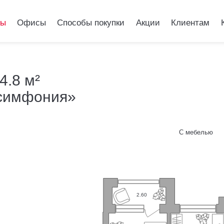
ры
Офисы
Способы покупки
Акции
Клиентам
 квартира 64.8 м²
4.8 м²
 симфония»
ель Лесная симфо
С мебелью
2.60