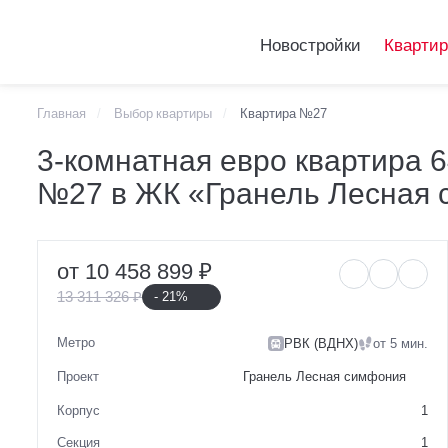
Новостройки
Кварти
Главная
Выбор квартиры
Квартира №27
Telegram
3-комнатная евро
3-комнатная евро квартира 6
VKontakte
№27 в ЖК «Гранель Лесная
№27 в ЖК «Гран
от 10 458 899 ₽
13 311 326 ₽
- 21%
Метро
РВК (ВДНХ)
от 5 мин.
Проект
Гранель Лесная симфония
Корпус
1
Секция
1