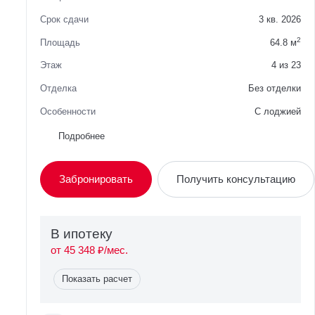
Срок сдачи
3 кв. 2026
2
Площадь
64.8 м
Этаж
4 из 23
Отделка
Без отделки
Особенности
C лоджией
Район
Советский
Подробнее
Вид из окна
Во двор
Забронировать
Получить консультацию
Планировка
Односторонняя
Сторона света
Запад
В ипотекy
от 45 348 ₽/мес.
Показать расчет