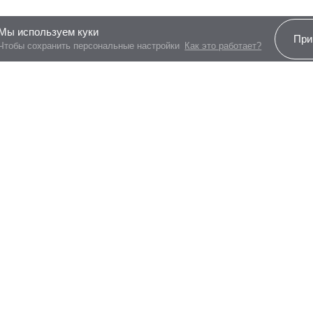
Мы используем куки
При
Чтобы сохранить персональные настройки
Как это работает?
Все программы
Свободная планировка
Наличие межкомнатных перегородок может 
Платеж по возрастанию
На этаже
Более
97%
заявок по