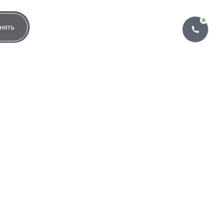
нять
определяться договором
Группировать по банкам
лучают одобрение