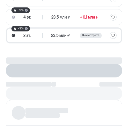
- 9%
4 эт.
23.5 млн ₽
+ 0.1 млн ₽
- 9%
2 эт.
23.5 млн ₽
Вы смотрите
Рассчитайте ипотеку
Настроить параметры
Платеж по возрастанию
Более
97%
заявок получают одобрение