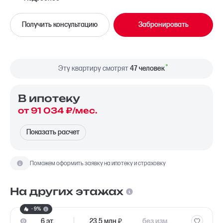
Вид из окна
На улицу
Получить консультацию
Забронировать
Планировка
Угловая
Сторона света
Восток, Юго-восток
Эту квартиру смотрят
47 человек
В ипотекy
от 91 034 ₽/мес.
Показать расчет
Поможем оформить заявку на ипотеку и страховку
На других этажах
- 9%
6 эт.
23.5 млн ₽
без изм.