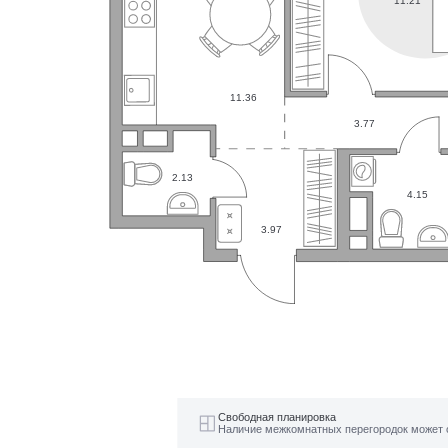
11.21
11.36
3.77
2.13
4.15
3.97
Свободная планировка
Наличие межкомнатных перегородок может 