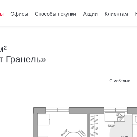
ры
Офисы
Способы покупки
Акции
Клиентам
ртира 52.84 м²
м²
т Гранель»
городская от Гран
С мебелью