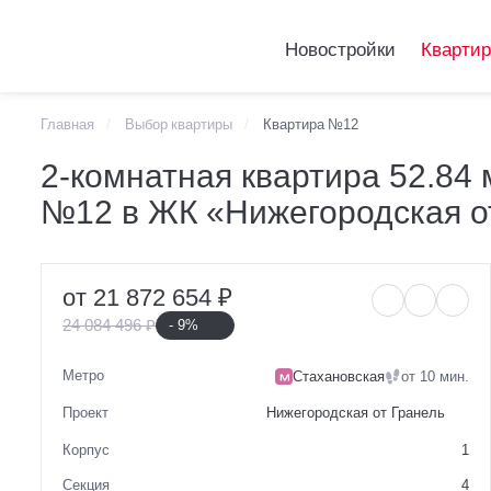
Новостройки
Кварти
Главная
Выбор квартиры
Квартира №12
Telegram
2-комнатная ква
2-комнатная квартира 52.84 
VKontakte
№12 в ЖК «Нижегородская о
№12 в ЖК «Ниже
от 21 872 654 ₽
24 084 496 ₽
- 9%
Метро
Стахановская
от 10 мин.
Проект
Нижегородская от Гранель
Корпус
1
Секция
4