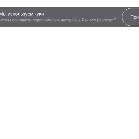
3.97
Мы используем куки
При
Чтобы сохранить персональные настройки
Как это работает?
Все программы
Свободная планировка
Наличие межкомнатных перегородок может 
Платеж по возрастанию
Более
97%
заявок по
На этаже