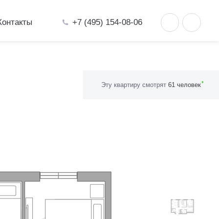
+7 (495) 154-08-06
Контакты
Эту квартиру смотрят
61 человек
ель»
11.21
16.25
11.36
3.77
2.13
4.15
3.97