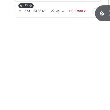
- 9%
2 эт.
53.36 м²
22 млн ₽
+ 0.1 млн ₽
Рассчитайте ипотеку