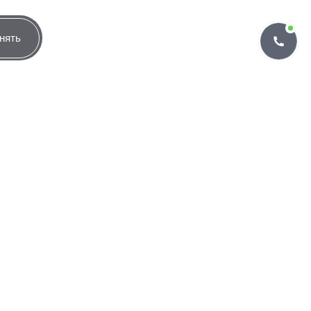
нять
определяться договором
Группировать по банкам
лучают одобрение