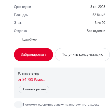
Срок сдачи
3 кв. 2028
2
Площадь
52.84 м
Этаж
3 из 20
Отделка
Без отделки
Район
Нижегородский
Подробнее
Вид из окна
Во двор
Забронировать
Получить консультацию
Планировка
Односторонняя
Сторона света
Запад
В ипотекy
от 84 789 ₽/мес.
Показать расчет
Поможем оформить заявку на ипотеку и страховку