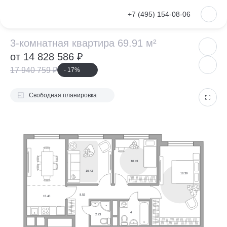
VKontakte
+7 (495) 154-08-06
3-комнатная ква
3-комнатная квартира 69.91 м²
от 14 828 586 ₽
17 940 759 ₽
- 17%
Свободная планировка
10.43
10.43
18.39
8.53
15.40
4
2.73