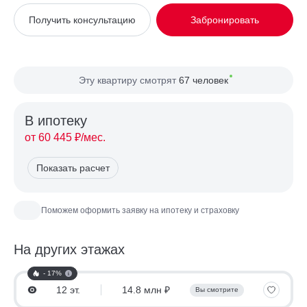
Вид из окна
Во двор
Получить консультацию
Забронировать
Планировка
Односторонняя
Сторона света
Юг, Запад
Эту квартиру смотрят
67 человек
В ипотекy
от 60 445 ₽/мес.
Показать расчет
Поможем оформить заявку на ипотеку и страховку
На других этажах
- 17%
12 эт.
14.8 млн ₽
Вы смотрите