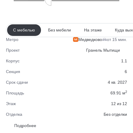
С мебелью
Без мебели
На этаже
Куда вых
Медведково
от 15 мин.
Метро
Проект
Гранель Мытищи
Корпус
1.1
Секция
6
Срок сдачи
4 кв. 2027
2
Площадь
69.91 м
Этаж
12 из 12
Отделка
Без отделки
Район
Мытищи
Подробнее