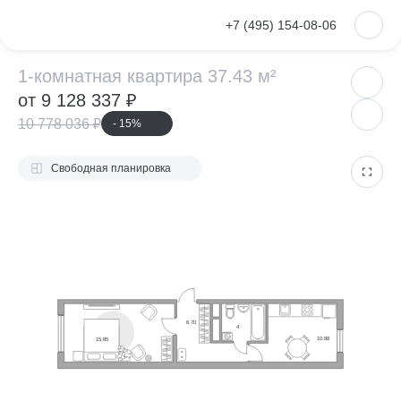
VKontakte
+7 (495) 154-08-06
1-комнатная ква
1-комнатная квартира 37.43 м²
от 9 128 337 ₽
10 778 036 ₽
- 15%
Свободная планировка
6.70
4
10.88
15.85