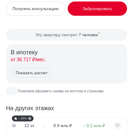
Вид из окна
Во двор, На улицу
Получить консультацию
Забронировать
Планировка
Распашная
Сторона света
Север, Восток, Юг, Запад
Эту квартиру смотрят
7 человек
В ипотекy
от 36 717 ₽/мес.
Показать расчет
Поможем оформить заявку на ипотеку и страховку
На других этажах
- 15%
12 эт.
8.9 млн ₽
– 0.2 млн ₽