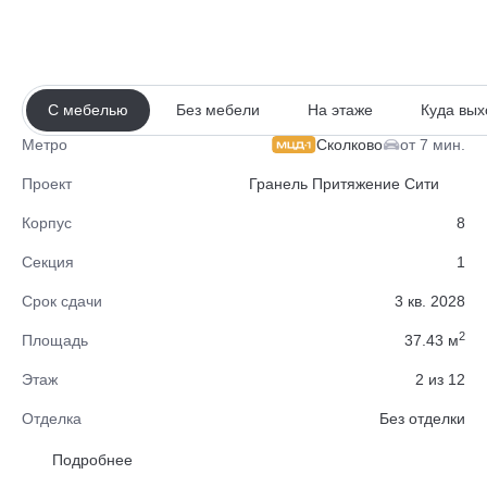
С мебелью
Без мебели
На этаже
Куда вых
Сколково
от 7 мин.
Метро
Проект
Гранель Притяжение Сити
Корпус
8
Секция
1
Срок сдачи
3 кв. 2028
2
Площадь
37.43 м
Этаж
2 из 12
Отделка
Без отделки
Район
Одинцовский
Подробнее