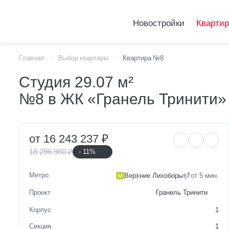
Новостройки
Кварти
Главная
Выбор квартиры
Квартира №8
Telegram
Студия 29.07 м²
Студия 29.07 м²
VKontakte
№8 в ЖК «Гранель Тринити»
№8 в ЖК «Гране
от 16 243 237 ₽
18 296 980 ₽
- 11%
Метро
Верхние Лихоборы
от 5 мин.
Проект
Гранель Тринити
Корпус
1
Секция
1