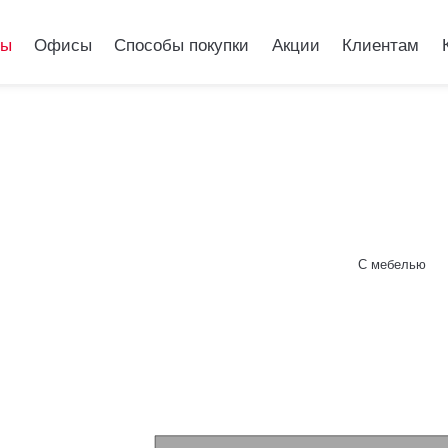
ры
Офисы
Способы покупки
Акции
Клиентам
ль Тринити»
С мебелью