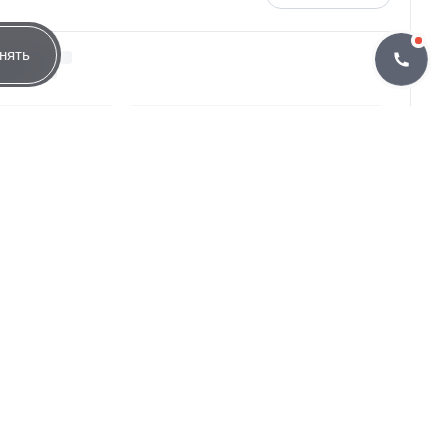
нять
определяться договором