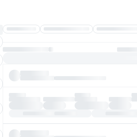
Без мебели
Все программы
Платеж по возрастанию
Более
97%
заявок по
3.37
5.38