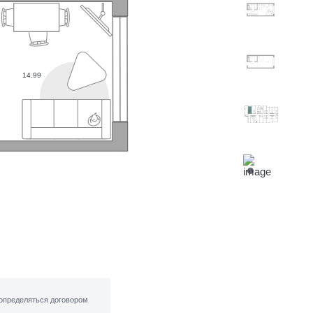
3.37
14.99
5.38
3.37
14.99
5.38
14.99
определяться договором