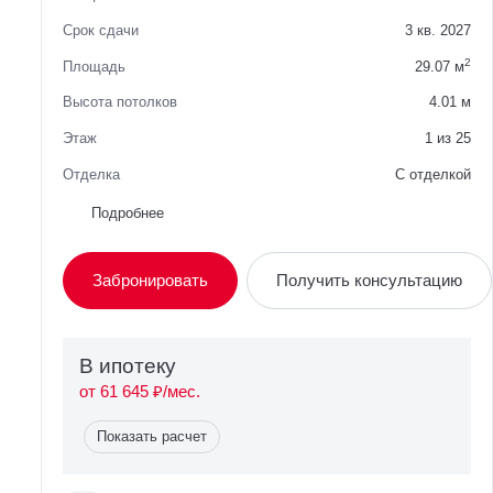
Срок сдачи
3 кв. 2027
2
Площадь
29.07 м
Высота потолков
4.01 м
Этаж
1 из 25
Отделка
С отделкой
Район
Западное Дегунино
Подробнее
Вид из окна
На улицу
Забронировать
Получить консультацию
Планировка
Односторонняя
Сторона света
Север, Восток
В ипотекy
от 61 645 ₽/мес.
Показать расчет