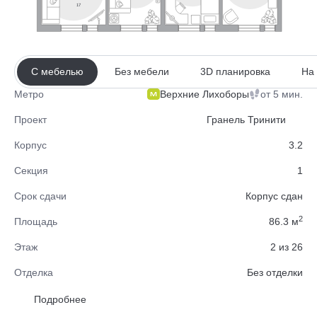
17
С мебелью
Без мебели
3D планировка
На
Верхние Лихоборы
от 5 мин.
Метро
Проект
Гранель Тринити
Корпус
3.2
Секция
1
Срок сдачи
Корпус сдан
2
Площадь
86.3 м
Этаж
2 из 26
Отделка
Без отделки
Район
Западное Дегунино
Подробнее