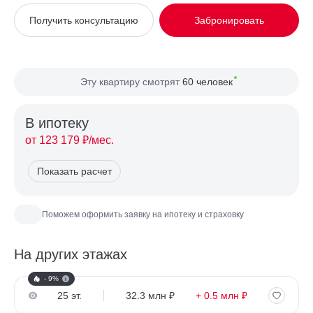
Вид из окна
Во двор
Получить консультацию
Забронировать
Планировка
Односторонняя
Сторона света
Восток, Юг
Эту квартиру смотрят
60 человек
В ипотекy
от 123 179 ₽/мес.
Показать расчет
Поможем оформить заявку на ипотеку и страховку
На других этажах
- 9%
25 эт.
32.3 млн ₽
+ 0.5 млн ₽