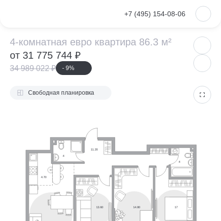
VKontakte
+7 (495) 154-08-06
4-комнатная евр
4-комнатная евро квартира 86.3 м²
от 31 775 744 ₽
34 989 022 ₽
- 9%
Свободная планировка
11.20
4
4
4.70
13.60
14.80
17