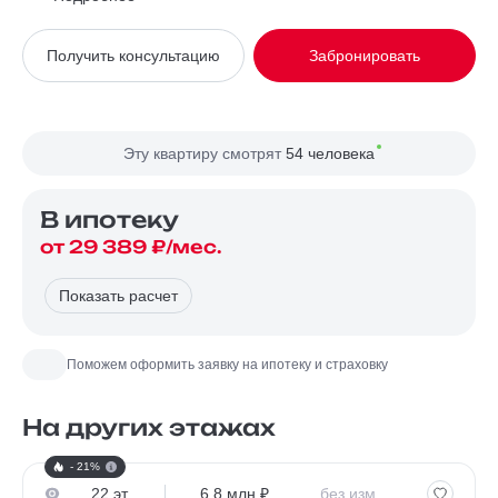
Вид из окна
Во двор
Получить консультацию
Забронировать
Планировка
Угловая
Сторона света
Север, Запад
Эту квартиру смотрят
54 человека
В ипотекy
от 29 389 ₽/мес.
Показать расчет
Поможем оформить заявку на ипотеку и страховку
На других этажах
- 21%
22 эт.
6.8 млн ₽
без изм.