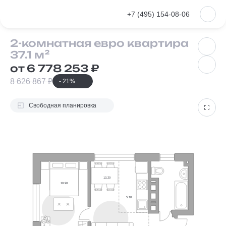
VKontakte
+7 (495) 154-08-06
2-комнатная
2-комнатная евро квартира
37.1 м²
от 6 778 253 ₽
8 626 867 ₽
- 21%
Свободная планировка
13.20
10.90
5.10