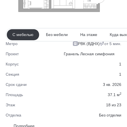
2.40
С мебелью
Без мебели
На этаже
Куда вых
РВК (ВДНХ)
от 5 мин.
Метро
Проект
Гранель Лесная симфония
Корпус
1
Секция
1
Срок сдачи
3 кв. 2026
2
Площадь
37.1 м
Этаж
18 из 23
Отделка
Без отделки
Район
Советский
Подробнее