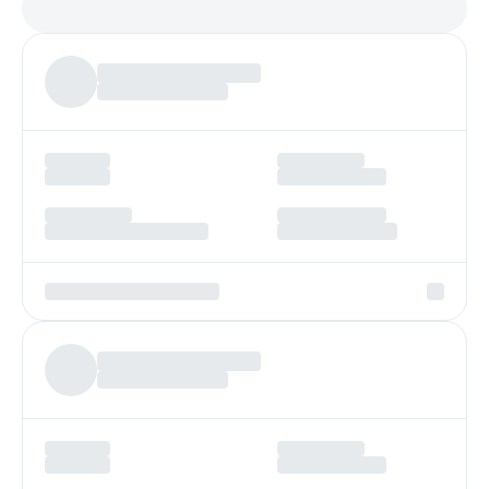
Платеж по возрастанию
Более
97%
заявок получают одобрение