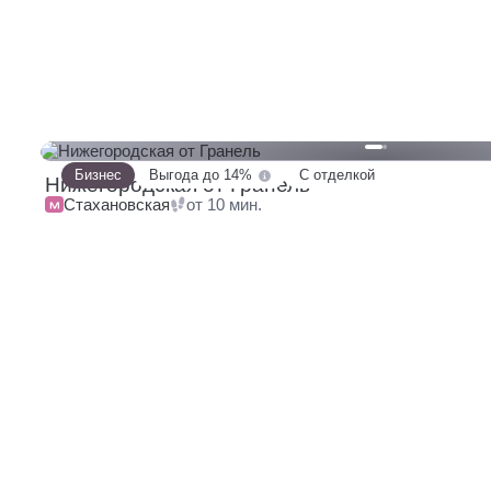
Бизнес
Выгода до 14%
С отделкой
Нижегородская от Гранель
Стахановская
от 10 мин.
169 квартир