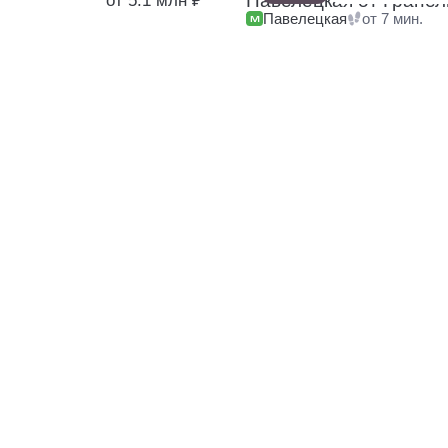
Павелецкая от Гранел
от 5.1 млн ₽
Павелецкая
от 7 мин.
от 5.1 млн
у
197 квартир
13 помещений