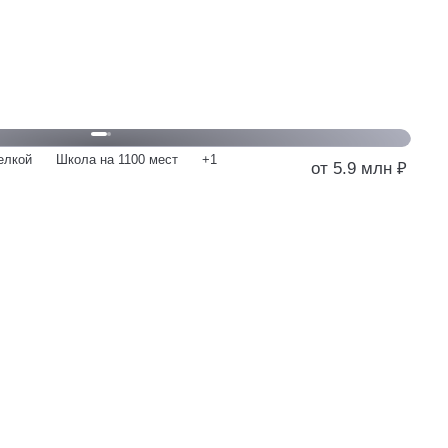
елкой
Школа на 1100 мест
+1
от 5.9 млн ₽
от 5.9 млн
у