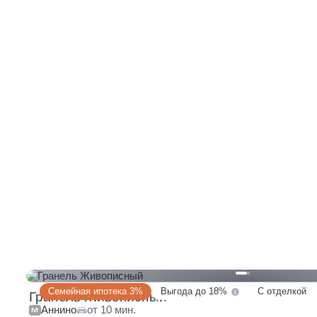
Семейная ипотека 3%
Выгода до 18%
С отделкой
Гранель Живописный
Аннино
от 10 мин.