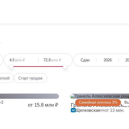
х
Сдан
2026
2
млн ₽
млн ₽
елкой
Старт продаж
+2
Семейная ипотека 3%
Вы
Гранель Алексеевска
от 15.8 млн ₽
Щелковская
от 13 мин.
от 15.8 млн
у
149 квартир