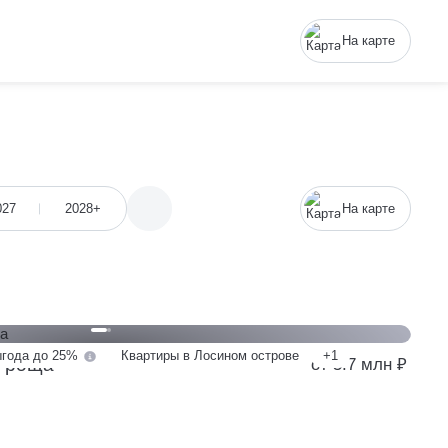
На карте
027
2028+
На карте
года до 25%
Квартиры в Лосином острове
+1
я роща
от 5.7 млн ₽
от 5.7 млн
у