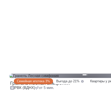
Семейная ипотека 3%
Выгода до 21%
Квартиры у р
Гранель Лесная симфония
РВК (ВДНХ)
от 5 мин.
240 квартир
13 машино-мест