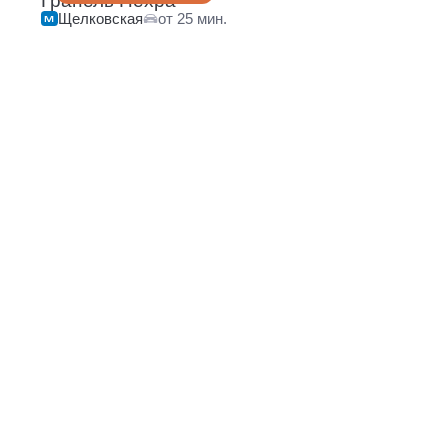
Гранель Пехра
Щелковская
от 25 мин.
Нижегородская
от 12 мин.
222 квартиры
Октябрьское поле
от 13 мин.
Щелковская
от 13 мин.
Зорге
от 13 мин.
Нагатинская
от 14 мин.
Нагорная
от 15 мин.
Медведково
от 15 мин.
Физтех
от 15 мин.
Красногорская
МЦД
от 15 мин.