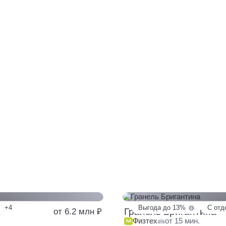
+4
Выгода до 13%
С отд
Гранель Бригантина
от 6.2 млн ₽
Физтех
от 15 мин.