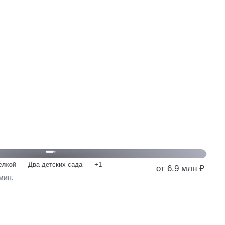
елкой
Два детских сада
+1
от 6.9 млн ₽
мин.
от 6.9 млн
у
от 1.8 млн
у