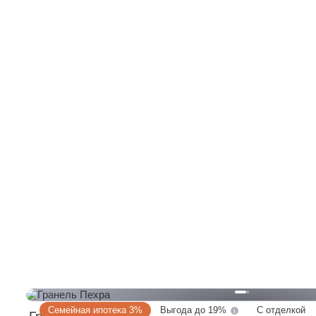
Аникеевка
МЦД
от 5 мин.
Верхние Лихоборы
от 5 мин.
Новомосковская
от 5 мин.
Павелецкая
от 7 мин.
Сколково
МЦД
от 7 мин.
Шелепиха
от 8 мин.
Бауманская
от 9 мин.
Аннино
от 10 мин.
Стахановская
от 10 мин.
Семейная ипотека 3%
Выгода до 19%
С отделкой