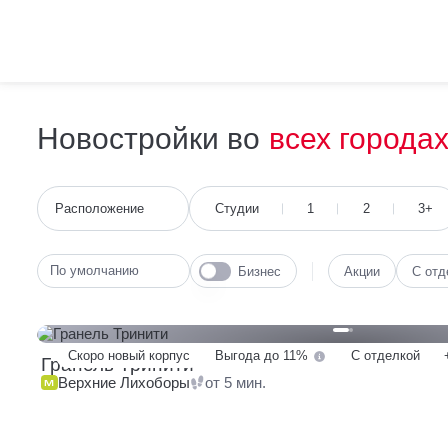
Новостройки
во
всех города
Новостройки
Расположение
Студии
1
2
3+
По умолчанию
Бизнес
Акции
С отд
Метро
Район
Округ
Скоро новый корпус
Выгода до 11%
С отделкой
Гранель Тринити
Верхние Лихоборы
от 5 мин.
Звенигородская
от 1 мин.
42 квартиры
Дубровка
от 3 мин.