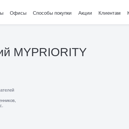
ры
Офисы
Способы покупки
Акции
Клиентам
гий MYPRIORITY
пателей
енников,
с.