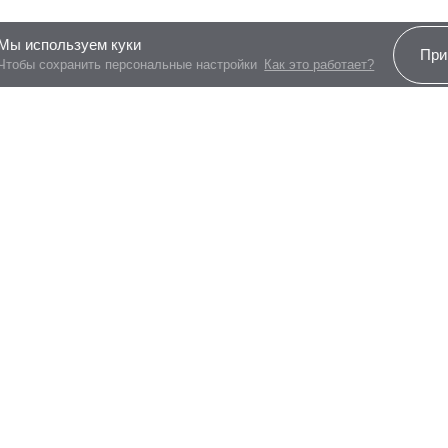
Мы используем куки
При
Чтобы сохранить персональные настройки
Как это работает?
Новостройки
Купить
Клие
Нижегородская от Гранель
Квартиры
Выдач
Мнёвники от Гранель
Квартиры с ключами
Ход с
Павелецкая от Гранель
Машино-места
Онлай
Дубровка от Гранель
Кладовые
Офор
собст
Басманный от Гранель
Акции
Налог
Гранель Притяжение Сити
Прогр
Гранель Коломенское
Способы покупки
MYPR
Гранель Мытищи
Ипотека
Гранель Аникеевский
Комп
Семейная ипотека