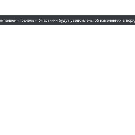
омпанией «Гранель». Участники будут уведомлены об изменениях в пор