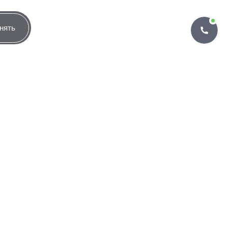
нять
нтам
Помощь
а ключей
Как забронировать онлайн
троительства
Публичная оферта
н-камеры
мление
Бизнесу
венности
Тендеры
овый вычет
Ритейл
амма лояльности
IORITY
Контакты
ания