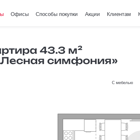
ры
Офисы
Способы покупки
Акции
Клиентам
 евро квартир
ртира 43.3 м²
 Лесная симфония»
«Гранель Лес
С мебелью