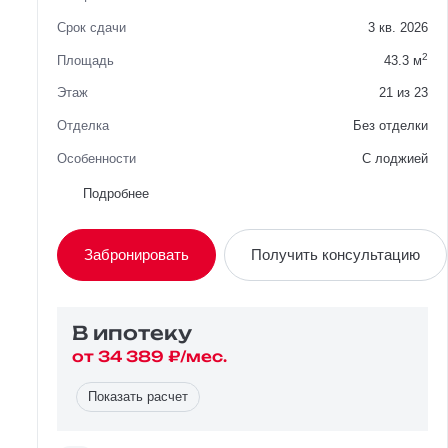
Срок сдачи
3 кв. 2026
2
Площадь
43.3 м
Этаж
21 из 23
Отделка
Без отделки
Особенности
C лоджией
Район
Советский
Подробнее
Вид из окна
Во двор
Забронировать
Получить консультацию
Планировка
Односторонняя
Сторона света
Восток
В ипотекy
от 34 389 ₽/мес.
Показать расчет