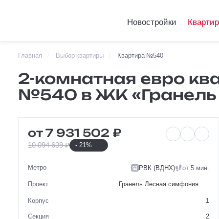
Новостройки
Кварти
Главная
Выбор квартиры
Квартира №540
Telegram
2-комнатная
2-комнатная евро ква
VKontakte
№540 в ЖК «Гранель
№540 в ЖК 
от 7 931 502 ₽
10 094 639 ₽
- 21%
Метро
РВК (ВДНХ)
от 5 мин.
Проект
Гранель Лесная симфония
Корпус
1
Секция
2