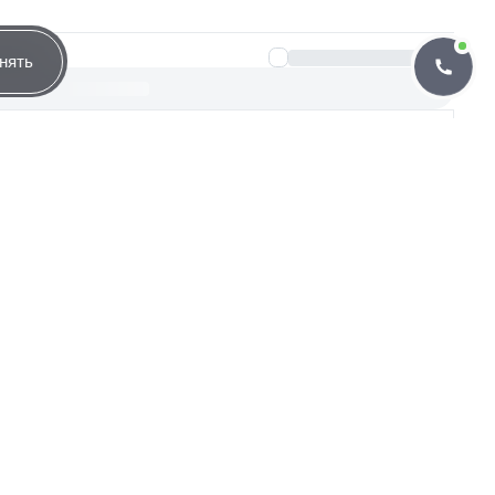
нять
Группировать по банкам
лучают одобрение
определяться договором