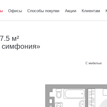
ры
Офисы
Способы покупки
Акции
Клиентам
 квартира 47.5 м²
7.5 м²
я симфония»
нель Лесная симф
С мебелью