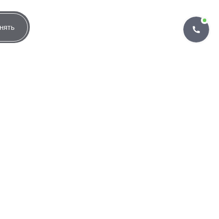
3.20
14.50
нять
определяться договором
Группировать по банкам
лучают одобрение