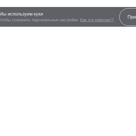
Мы используем куки
При
Чтобы сохранить персональные настройки
Как это работает?
Все программы
Свободная планировка
Наличие межкомнатных перегородок может 
Платеж по возрастанию
На этаже
Более
97%
заявок по