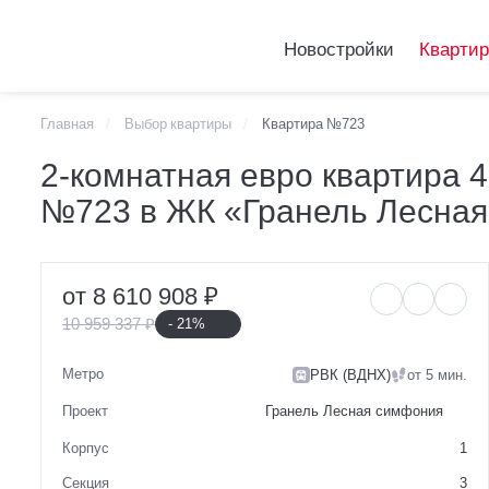
Новостройки
Кварти
Главная
Выбор квартиры
Квартира №723
Telegram
2-комнатная евро
2-комнатная евро квартира 4
VKontakte
№723 в ЖК «Гранель Лесна
№723 в ЖК «Гра
от 8 610 908 ₽
10 959 337 ₽
- 21%
Метро
РВК (ВДНХ)
от 5 мин.
Проект
Гранель Лесная симфония
Корпус
1
Секция
3