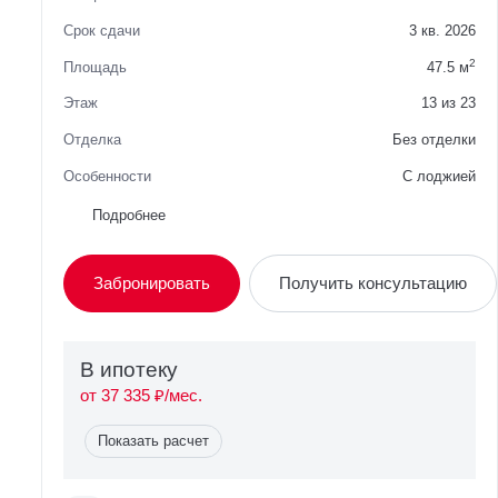
Срок сдачи
3 кв. 2026
2
Площадь
47.5 м
Этаж
13 из 23
Отделка
Без отделки
Особенности
C лоджией
Район
Советский
Подробнее
Вид из окна
Во двор
Забронировать
Получить консультацию
Планировка
Односторонняя
Сторона света
Восток
В ипотекy
от 37 335 ₽/мес.
Показать расчет