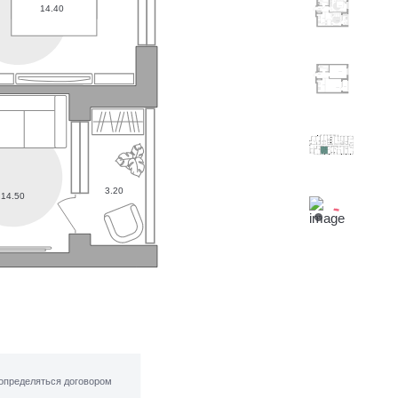
14.40
14.40
4.80
6.10
3.20
14.50
14.40
4.80
6.10
3.20
14.50
3.20
14.50
определяться договором