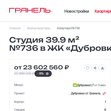
Новостройки
Квартир
Главная
Выбор квартиры
Квартира №736
Telegram
Студия 39.9
Студия 39.9 м²
VKontakte
№736 в ЖК «Дубровка
№736 в ЖК 
от 23 602 560 ₽
25 989 335 ₽
- 9%
Метро
Дубровка
от 3 мин.
Проект
Дубровка от Гранель
Корпус
1
Секция
6