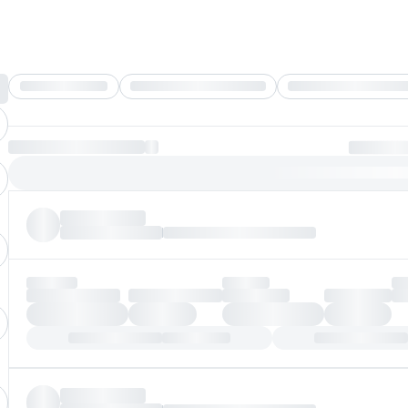
Без мебели
Все программы
Платеж по возрастанию
Более
97%
заявок по
29.40
6.30