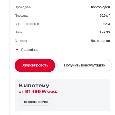
Срок сдачи
Корпус сдан
2
Площадь
39.9 м
Высота потолков
5.2 м
Этаж
1 из 30
Отделка
Без отделки
Район
Южнопортовый
Подробнее
Вид из окна
Во двор
Забронировать
Получить консультацию
Планировка
Односторонняя
Сторона света
Юг, Запад
В ипотекy
от 91 495 ₽/мес.
Показать расчет