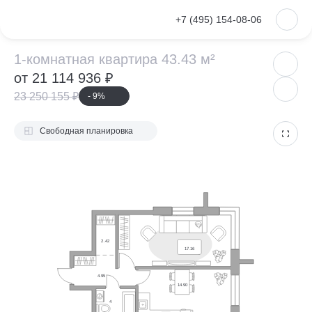
VKontakte
+7 (495) 154-08-06
1-комнатная ква
1-комнатная квартира 43.43 м²
от 21 114 936 ₽
23 250 155 ₽
- 9%
Свободная планировка
2.42
17.16
4.95
14.90
4