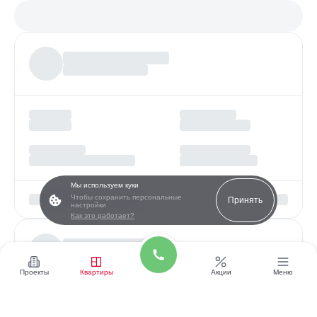
Платеж по возрастанию
Более
97%
заявок получают одобрение
Мы используем куки
Чтобы сохранить персональные
Принять
настройки
Как это работает?
Проекты
Квартиры
Акции
Меню