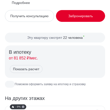
Район
Южнопортовый
Подробнее
Вид из окна
На улицу
Получить консультацию
Забронировать
Планировка
Угловая
Сторона света
Север, Юг, Запад
Эту квартиру смотрят
22 человека
В ипотекy
от 81 852 ₽/мес.
Показать расчет
Поможем оформить заявку на ипотеку и страховку
На других этажах
- 9%