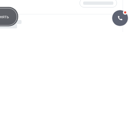
3.57
нять
определяться договором