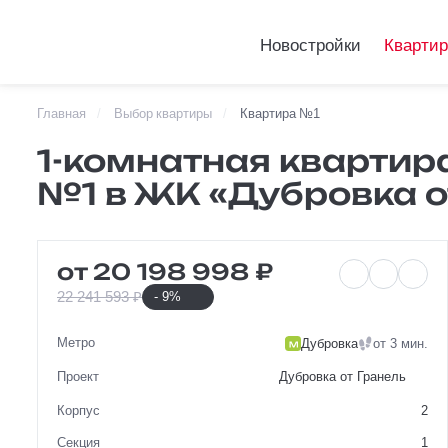
Новостройки
Кварти
Главная
Выбор квартиры
Квартира №1
Telegram
1-комнатная
1-комнатная квартира
VKontakte
№1 в ЖК «Дубровка о
№1 в ЖК «Ду
от 20 198 998 ₽
22 241 593 ₽
- 9%
Метро
Дубровка
от 3 мин.
Проект
Дубровка от Гранель
Корпус
2
Секция
1