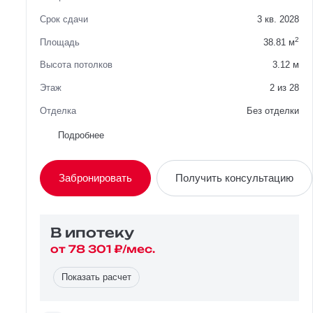
Срок сдачи
3 кв. 2028
2
Площадь
38.81 м
Высота потолков
3.12 м
Этаж
2 из 28
Отделка
Без отделки
Район
Южнопортовый
Подробнее
Вид из окна
На улицу
Забронировать
Получить консультацию
Планировка
Угловая
Сторона света
Север, Юг, Запад
В ипотекy
от 78 301 ₽/мес.
Показать расчет