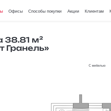
ры
Офисы
Способы покупки
Акции
Клиентам
 квартира 38.
 38.81 м²
т Гранель»
бровка от Гр
С мебелью