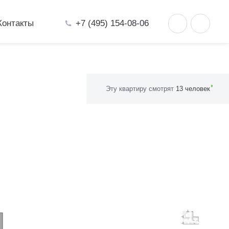
+7 (495) 154-08-06
Контакты
81 м²
Эту квартиру смотрят
13 человек
анель»
14.73
4.77
15.74
3.57