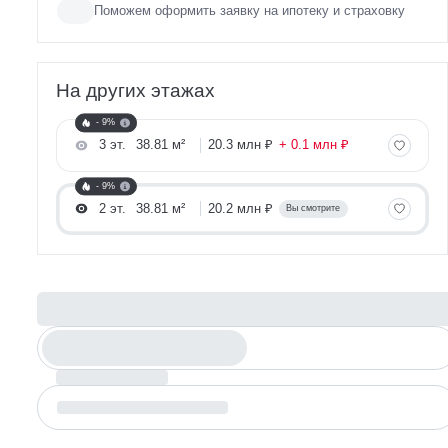
Поможем оформить заявку на ипотеку и страховку
На других этажах
- 9%
3 эт.
38.81 м²
20.3 млн ₽
+ 0.1 млн ₽
- 9%
2 эт.
38.81 м²
20.2 млн ₽
Вы смотрите
Рассчитайте ипотеку