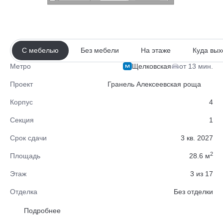
С мебелью
Без мебели
На этаже
Куда вых
Щелковская
от 13 мин.
Метро
Проект
Гранель Алексеевская роща
Корпус
4
Секция
1
Срок сдачи
3 кв. 2027
2
Площадь
28.6 м
Этаж
3 из 17
Отделка
Без отделки
Район
Балашиха
Подробнее