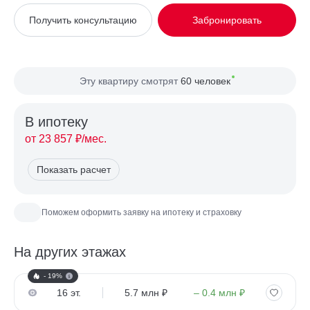
Вид из окна
На улицу
Получить консультацию
Забронировать
Планировка
Односторонняя
Сторона света
Север, Запад
Эту квартиру смотрят
60 человек
В ипотекy
от 23 857 ₽/мес.
Показать расчет
Поможем оформить заявку на ипотеку и страховку
На других этажах
- 19%
16 эт.
5.7 млн ₽
– 0.4 млн ₽