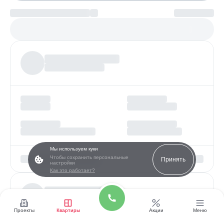
Платеж по возрастанию
Более
97%
заявок получают одобрение
Мы используем куки
Чтобы сохранить персональные
Принять
настройки
Как это работает?
Проекты
Квартиры
Акции
Меню