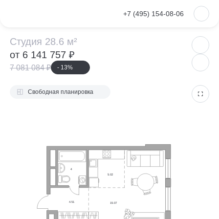
VKontakte
+7 (495) 154-08-06
Студия 28.6 м²
Студия 28.6 м²
от 6 141 757 ₽
7 081 084 ₽
- 13%
Свободная планировка
4
5.02
4.51
15.07