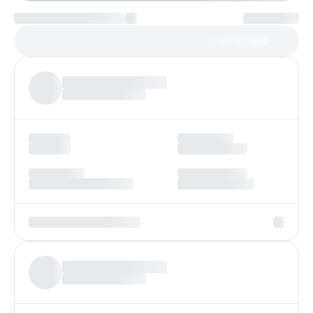
Платеж по возрастанию
Более
97%
заявок получают одобрение