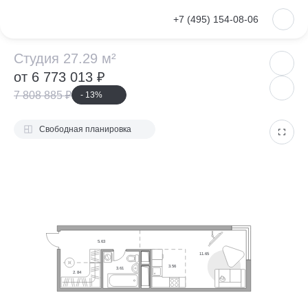
VKontakte
+7 (495) 154-08-06
Студия 27.29 м²
Студия 27.29 м²
от 6 773 013 ₽
7 808 885 ₽
- 13%
Свободная планировка
5.63
11.65
3.56
3.61
2.84