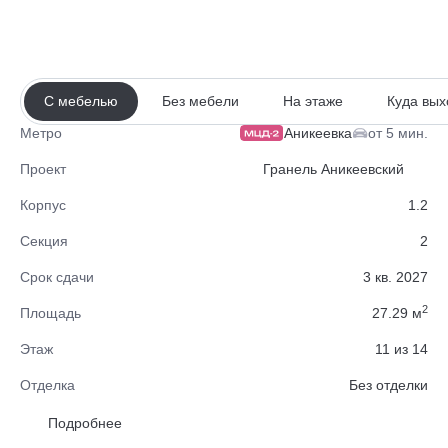
С мебелью
Без мебели
На этаже
Куда вых
Аникеевка
от 5 мин.
Метро
Проект
Гранель Аникеевский
Корпус
1.2
Секция
2
Срок сдачи
3 кв. 2027
2
Площадь
27.29 м
Этаж
11 из 14
Отделка
Без отделки
Район
Красногорск
Подробнее