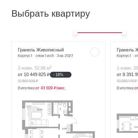
Выбрать квартиру
Ст
1
2
3+
Гранель Живописный
Гранель 
Корпус 1
этаж 1 из 8
3 кв. 2027
Корпус 1
эт
2
2-комн. 52.86 м
1-комн. 3
от 10 449 825 ₽
от 8 391 9
- 18%
12 801 036 ₽
10 280 145 ₽
В ипотеку
от 43 609 ₽/мес.
В ипотеку
о