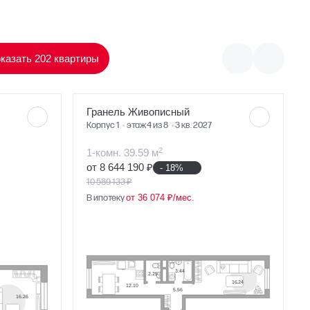
казать 202 квартиры
Гранель Живописный
Корпус 1
этаж 4 из 8
3 кв. 2027
2
1-комн. 39.59 м
от 8 644 190 ₽
- 18%
10 589 133 ₽
В ипотеку
от 36 074 ₽/мес.