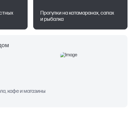
стных
Прогулки на катамаранах, сапах
и рыбалка
дом
ола, кафе и магазины