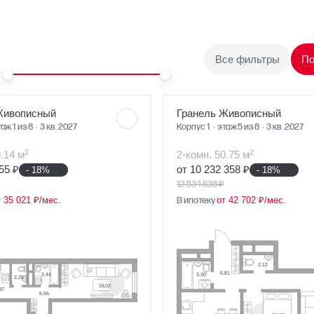
Все фильтры
По
Живописный
Гранель Живописный
аж 1 из 8
3 кв. 2027
Корпус 1
этаж 5 из 8
3 кв. 2027
2
2
9.14 м
2-комн. 50.75 м
55 ₽
от 10 232 358 ₽
- 18%
- 18%
12 534 638 ₽
т 35 021 ₽/мес.
В ипотеку
от 42 702 ₽/мес.