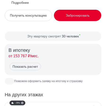
Район
Хорошёво-Мнёвники
Подробнее
Вид из окна
Во двор
Получить консультацию
Забронировать
Планировка
Односторонняя
Сторона света
Север, Восток, Юг
Эту квартиру смотрят
30 человек
В ипотекy
от 153 767 ₽/мес.
Показать расчет
Поможем оформить заявку на ипотеку и страховку
На других этажах
- 9%