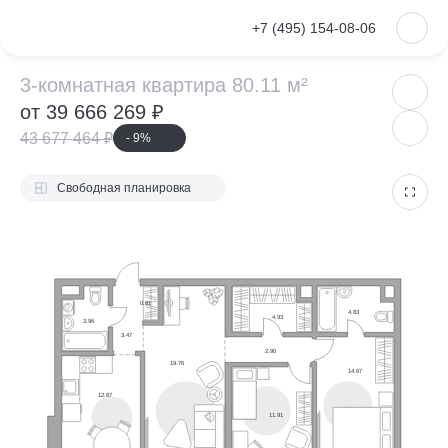
VKontakte
+7 (495) 154-08-06
3-комнатная ква
3-комнатная квартира 80.11 м²
от 39 666 269 ₽
43 677 464 ₽
- 9%
Свободная планировка
0.81
4.83
4.93
3.96
3.47
2.90
19.76
14.67
12.87
11.91