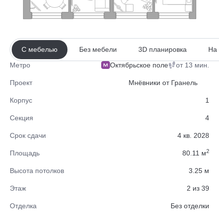
С мебелью
Без мебели
3D планировка
На
Октябрьское поле
от 13 мин.
Метро
Проект
Мнёвники от Гранель
Корпус
1
Секция
4
Срок сдачи
4 кв. 2028
2
Площадь
80.11 м
Высота потолков
3.25 м
Этаж
2 из 39
Отделка
Без отделки