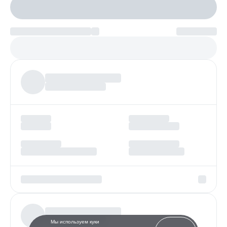
Настроить параметры
Платеж по возрастанию
Более
97%
заявок получают одобрение
Мы используем куки