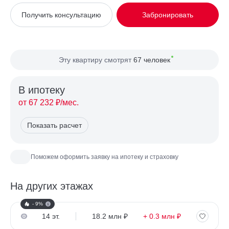
Вид из окна
На улицу
Получить консультацию
Забронировать
Планировка
Односторонняя
Сторона света
Восток
Эту квартиру смотрят
67 человек
В ипотекy
от 67 232 ₽/мес.
Показать расчет
Поможем оформить заявку на ипотеку и страховку
На других этажах
- 9%
14 эт.
18.2 млн ₽
+ 0.3 млн ₽