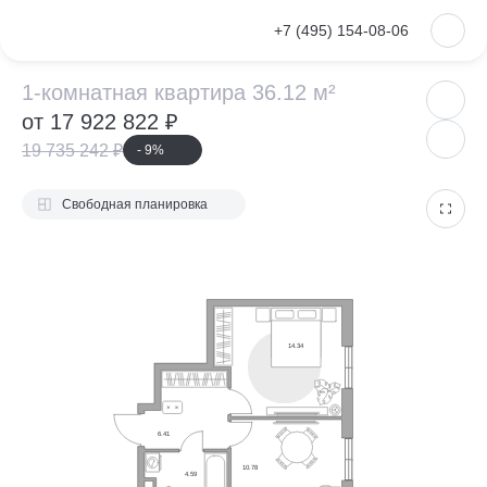
VKontakte
+7 (495) 154-08-06
1-комнатная ква
1-комнатная квартира 36.12 м²
от 17 922 822 ₽
19 735 242 ₽
- 9%
Свободная планировка
14.34
6.41
10.78
4.59