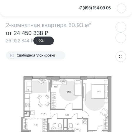
VKontakte
+7 (495) 154-08-06
2-комнатная ква
2-комнатная квартира 60.93 м²
от 24 450 338 ₽
26 922 844 ₽
- 9%
Свободная планировка
16.62
12.25
12.75
3.66
2.10
5.27
4.94