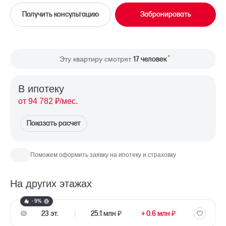
Во двор
Вид из окна
Получить консультацию
Забронировать
Односторонняя
Планировка
Запад
Сторона света
Эту квартиру смотрят
17 человек
В ипотекy
от 94 782 ₽/мес.
Показать расчет
Поможем оформить заявку на ипотеку и страховку
На других этажах
- 9%
23 эт.
25.1 млн ₽
+ 0.6 млн ₽