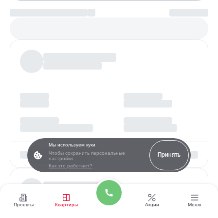
Платеж по возрастанию
Более
97%
заявок получают одобрение
Мы используем куки
Чтобы сохранить персональные
Принять
настройки
Как это работает?
Проекты
Квартиры
Акции
Меню