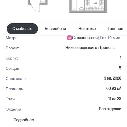
3.34
С мебелью
Без мебели
На этаже
Генплан
Стахановская
от 10 мин.
Метро
Нижегородская от Гранель
Проект
1
Корпус
5
Секция
3 кв. 2028
Срок сдачи
2
60.93 м
Площадь
11 из 28
Этаж
Без отделки
Отделка
Нижегородский
Район
Подробнее