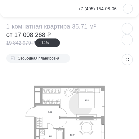
VKontakte
+7 (495) 154-08-06
1-комнатная ква
1-комнатная квартира 35.71 м²
от 17 008 268 ₽
19 842 979 ₽
- 14%
Свободная планировка
15.39
5.36
10.87
4.09