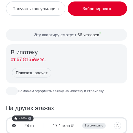
Вид из окна
На улицу
Получить консультацию
Забронировать
Планировка
Односторонняя
Сторона света
Восток
Эту квартиру смотрят
66 человек
В ипотекy
от 67 816 ₽/мес.
Показать расчет
Поможем оформить заявку на ипотеку и страховку
На других этажах
- 14%
24 эт.
17.1 млн ₽
Вы смотрите