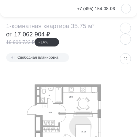
VKontakte
+7 (495) 154-08-06
1-комнатная ква
1-комнатная квартира 35.75 м²
от 17 062 904 ₽
19 906 722 ₽
- 14%
Свободная планировка
4
10.70
4.91
16.14