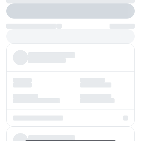
Настроить параметры
Платеж по возрастанию
Более
97%
заявок получают одобрение