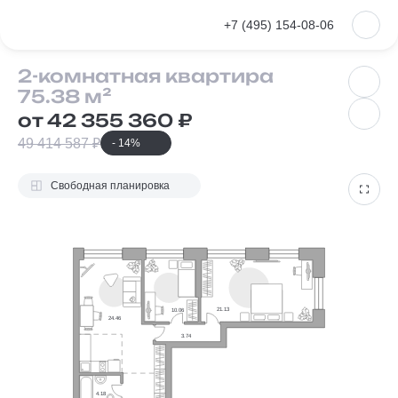
VKontakte
+7 (495) 154-08-06
2-комнатная
2-комнатная квартира
75.38 м²
от 42 355 360 ₽
49 414 587 ₽
- 14%
Свободная планировка
21.13
10.06
24.46
3.74
4.18