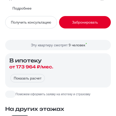
Район
Замоскворечье
Подробнее
Вид из окна
Во двор
Получить консультацию
Забронировать
Планировка
Угловая
Сторона света
Север, Восток
Эту квартиру смотрят
9 человек
В ипотекy
от 173 964 ₽/мес.
Показать расчет
Поможем оформить заявку на ипотеку и страховку
На других этажах