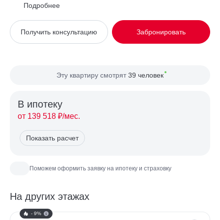
Район
Замоскворечье
Подробнее
Вид из окна
На улицу
Получить консультацию
Забронировать
Планировка
Односторонняя
Сторона света
Юг
Эту квартиру смотрят
39 человек
В ипотекy
от 139 518 ₽/мес.
Показать расчет
Поможем оформить заявку на ипотеку и страховку
На других этажах
- 9%