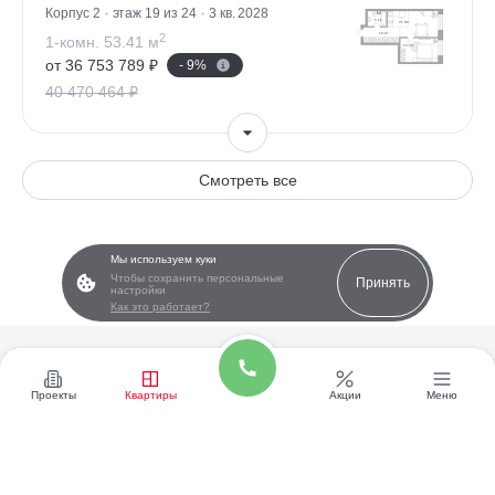
Корпус 2
этаж 19 из 24
3 кв. 2028
2
1-комн. 53.41 м
от 36 753 789 ₽
- 9%
40 470 464 ₽
Смотреть все
Мы используем куки
Чтобы сохранить персональные
Принять
настройки
Как это работает?
Звоните
Проекты
Квартиры
Акции
Меню
+7 495 154-08-06
Заказать звонок
Написать нам