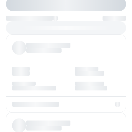
Настроить параметры
Платеж по возрастанию
Более
97%
заявок получают одобрение