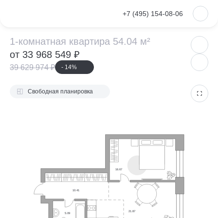
VKontakte
+7 (495) 154-08-06
1-комнатная ква
1-комнатная квартира 54.04 м²
от 33 968 549 ₽
39 629 974 ₽
- 14%
Свободная планировка
16.67
10.41
21.87
5.09