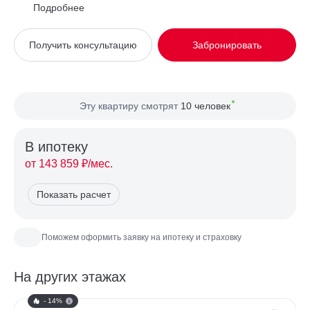
Район
Замоскворечье
Подробнее
Вид из окна
Во двор
Получить консультацию
Забронировать
Планировка
Односторонняя
Сторона света
Восток
Эту квартиру смотрят
10 человек
В ипотекy
от 143 859 ₽/мес.
Показать расчет
Поможем оформить заявку на ипотеку и страховку
На других этажах
- 14%