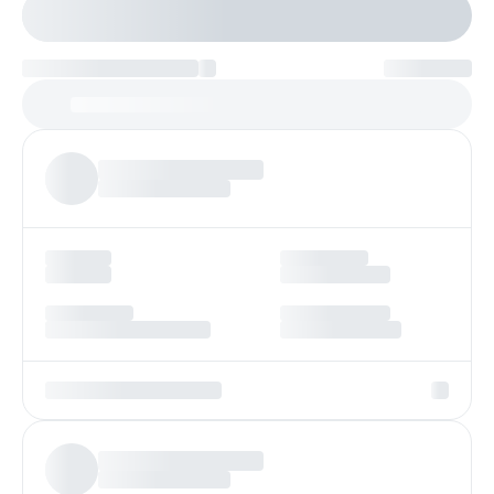
Настроить параметры
Платеж по возрастанию
Более
97%
заявок получают одобрение