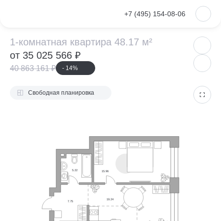
VKontakte
+7 (495) 154-08-06
1-комнатная ква
1-комнатная квартира 48.17 м²
от 35 025 566 ₽
40 863 161 ₽
- 14%
Свободная планировка
5.22
15.96
19.24
7.75