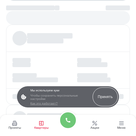
Платеж по возрастанию
Более
97%
заявок получают одобрение
Мы используем куки
Чтобы сохранить персональные
Принять
настройки
Как это работает?
Проекты
Квартиры
Акции
Меню