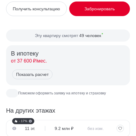
Вид из окна
На улицу
Получить консультацию
Забронировать
Планировка
Односторонняя
Сторона света
Север, Запад
Эту квартиру смотрят
49 человек
В ипотекy
от 37 600 ₽/мес.
Показать расчет
Поможем оформить заявку на ипотеку и страховку
На других этажах
- 17%
11 эт.
9.2 млн ₽
без изм.