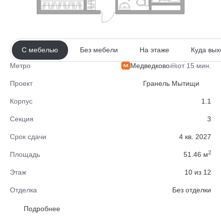
С мебелью
Без мебели
На этаже
Куда вых
Медведково
от 15 мин.
Метро
Проект
Гранель Мытищи
Корпус
1.1
Секция
3
Срок сдачи
4 кв. 2027
2
Площадь
51.46 м
Этаж
10 из 12
Отделка
Без отделки
Район
Мытищи
Подробнее