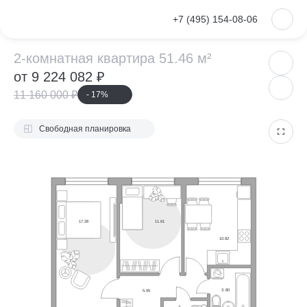
VKontakte
+7 (495) 154-08-06
2-комнатная ква
2-комнатная квартира 51.46 м²
от 9 224 082 ₽
11 160 000 ₽
- 17%
Свободная планировка
17.28
11.61
10.82
3.80
5.95
2