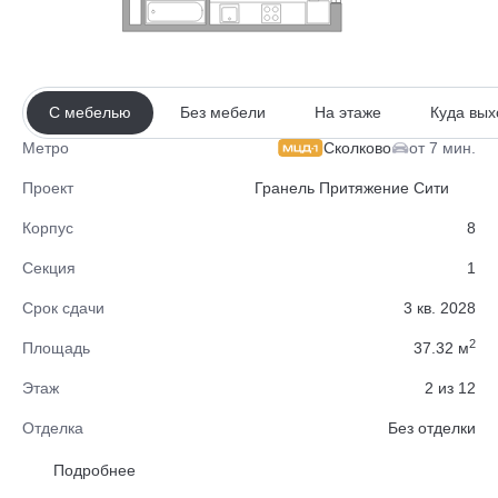
С мебелью
Без мебели
На этаже
Куда вых
Сколково
от 7 мин.
Метро
Проект
Гранель Притяжение Сити
Корпус
8
Секция
1
Срок сдачи
3 кв. 2028
2
Площадь
37.32 м
Этаж
2 из 12
Отделка
Без отделки
Район
Одинцовский
Подробнее