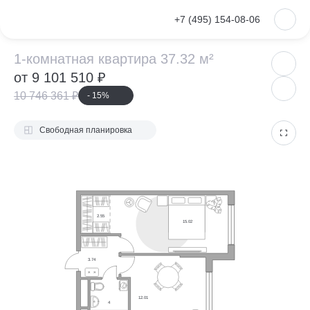
VKontakte
+7 (495) 154-08-06
1-комнатная ква
1-комнатная квартира 37.32 м²
от 9 101 510 ₽
10 746 361 ₽
- 15%
Свободная планировка
2.55
15.02
3.74
12.01
4