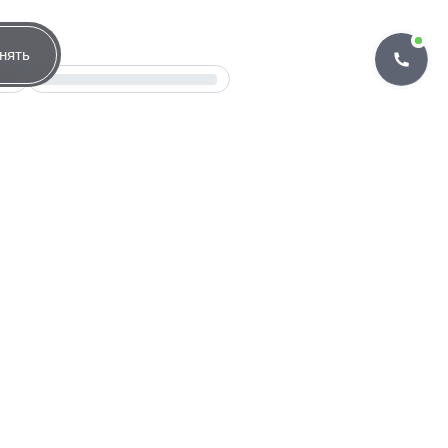
нять
Группировать по банкам
лучают одобрение
определяться договором