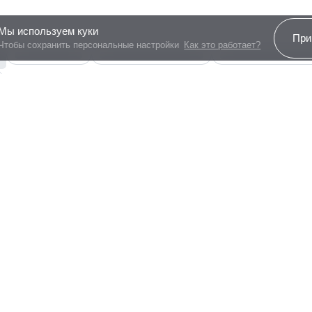
Мы используем куки
При
Чтобы сохранить персональные настройки
Как это работает?
Все программы
Платеж по возрастанию
Более
97%
заявок по
Свободная планировка
Наличие межкомнатных перегородок может 
На этаже