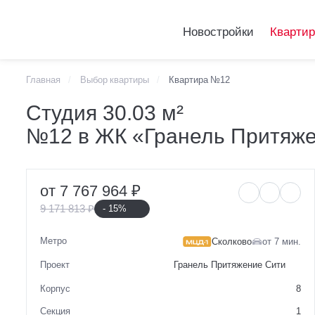
Новостройки
Кварти
Главная
Выбор квартиры
Квартира №12
Telegram
Студия 30.03 м²
Студия 30.03 м²
VKontakte
№12 в ЖК «Гранель Притяж
№12 в ЖК «Гран
от 7 767 964 ₽
9 171 813 ₽
- 15%
Метро
Сколково
от 7 мин.
Проект
Гранель Притяжение Сити
Корпус
8
Секция
1