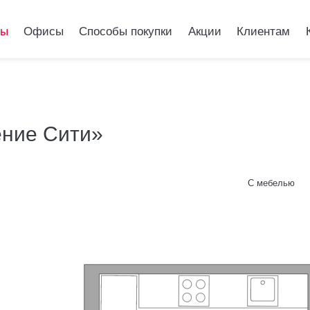
ры
Офисы
Способы покупки
Акции
Клиентам
ение Сити»
ель Притяжение С
С мебелью