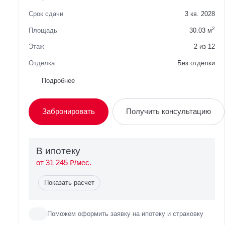
Срок сдачи
3 кв. 2028
2
Площадь
30.03 м
Этаж
2 из 12
Отделка
Без отделки
Район
Одинцовский
Подробнее
Вид из окна
Во двор
Забронировать
Получить консультацию
Планировка
Односторонняя
Сторона света
Восток, Юг
В ипотекy
от 31 245 ₽/мес.
Показать расчет
Поможем оформить заявку на ипотеку и страховку