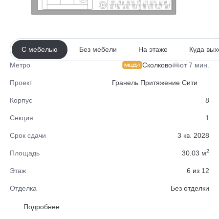
С мебелью
Без мебели
На этаже
Куда вых
Сколково
от 7 мин.
Метро
Проект
Гранель Притяжение Сити
Корпус
8
Секция
1
Срок сдачи
3 кв. 2028
2
Площадь
30.03 м
Этаж
6 из 12
Отделка
Без отделки
Район
Одинцовский
Подробнее