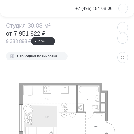
VKontakte
+7 (495) 154-08-06
Студия 30.03 м²
Студия 30.03 м²
от 7 951 822 ₽
9 388 898 ₽
- 15%
Свободная планировка
6.26
4
15.37
4.40