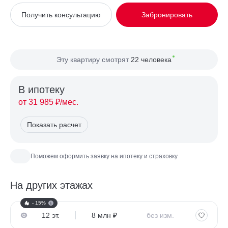
Вид из окна
Во двор
Получить консультацию
Забронировать
Планировка
Односторонняя
Сторона света
Восток, Юг
Эту квартиру смотрят
22 человека
В ипотекy
от 31 985 ₽/мес.
Показать расчет
Поможем оформить заявку на ипотеку и страховку
На других этажах
- 15%
12 эт.
8 млн ₽
без изм.