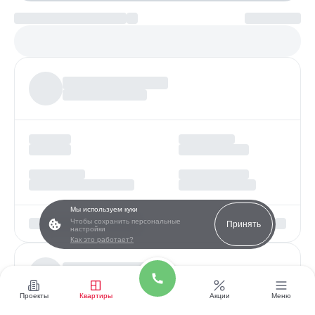
Платеж по возрастанию
Более
97%
заявок получают одобрение
Мы используем куки
Чтобы сохранить персональные
Принять
настройки
Как это работает?
Проекты
Квартиры
Акции
Меню