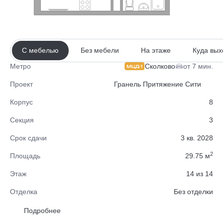
С мебелью
Без мебели
На этаже
Куда вых
Сколково
от 7 мин.
Метро
Проект
Гранель Притяжение Сити
Корпус
8
Секция
3
Срок сдачи
3 кв. 2028
2
Площадь
29.75 м
Этаж
14 из 14
Отделка
Без отделки
Район
Одинцовский
Подробнее