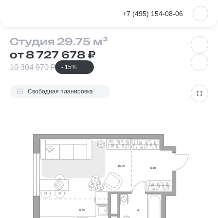
VKontakte
+7 (495) 154-08-06
Студия 29.7
Студия 29.75 м²
от 8 727 678 ₽
10 304 970 ₽
- 15%
Свободная планировка
15.09
5.10
5.56
4