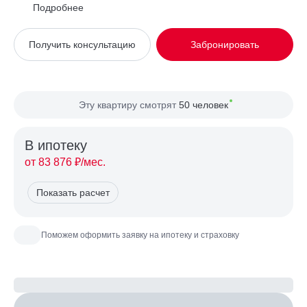
Район
Западное Дегунино
Подробнее
Вид из окна
На улицу
Получить консультацию
Забронировать
Планировка
Односторонняя
Сторона света
Север, Восток
Эту квартиру смотрят
50 человек
В ипотекy
от 83 876 ₽/мес.
Показать расчет
Поможем оформить заявку на ипотеку и страховку
Рассчитайте ипотеку