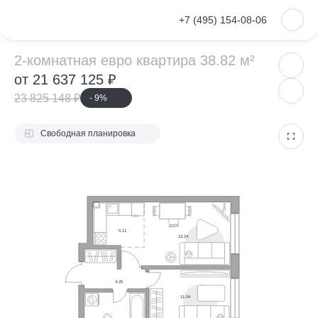
VKontakte
+7 (495) 154-08-06
2-комнатная евр
2-комнатная евро квартира 38.82 м²
от 21 637 125 ₽
23 825 148 ₽
- 9%
Свободная планировка
5.11
13.24
4.25
11.04