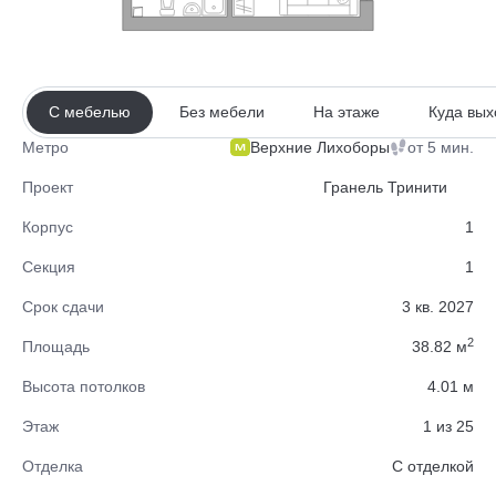
С мебелью
Без мебели
На этаже
Куда вых
Верхние Лихоборы
от 5 мин.
Метро
Проект
Гранель Тринити
Корпус
1
Секция
1
Срок сдачи
3 кв. 2027
2
Площадь
38.82 м
Высота потолков
4.01 м
Этаж
1 из 25
Отделка
С отделкой