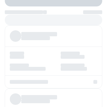
Настроить параметры
Платеж по возрастанию
Более
97%
заявок получают одобрение