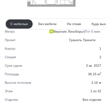
С мебелью
Без мебели
На этаже
Куда вых
Верхние Лихоборы
от 5 мин.
Метро
Проект
Гранель Тринити
Корпус
1
Секция
2
Срок сдачи
3 кв. 2027
2
Площадь
38.25 м
Высота потолков
3.16 м
Этаж
1 из 32
Отделка
Без отделки