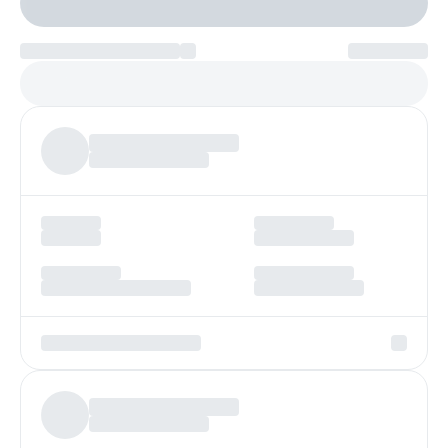
Настроить параметры
Платеж по возрастанию
Более
97%
заявок получают одобрение