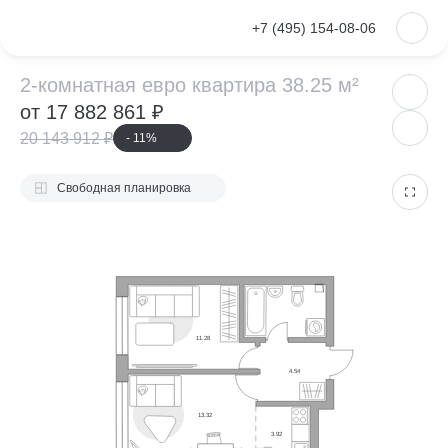
VKontakte
+7 (495) 154-08-06
2-комнатная евр
2-комнатная евро квартира 38.25 м²
от 17 882 861 ₽
20 143 912 ₽
- 11%
Свободная планировка
11.28
4.54
13.32
3.92