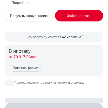
Район
Западное Дегунино
Подробнее
Вид из окна
Во двор
Получить консультацию
Забронировать
Планировка
Односторонняя
Сторона света
Юг
Эту квартиру смотрят
42 человека
В ипотекy
от 70 917 ₽/мес.
Показать расчет
Поможем оформить заявку на ипотеку и страховку
Рассчитайте ипотеку